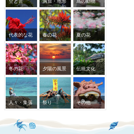
空と雲
洞窟・地形
島の動物
代表的な花
春の花
夏の花
冬の花
夕陽の風景
伝統文化
人々・集落
祭り
その他