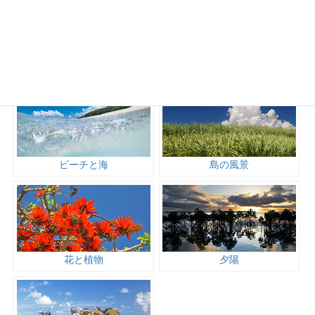
トックリキワタの大木-旧
神秘的な鍾乳石の洞窟-成
水道庁舎
川ガー
カテゴリ
ビーチと海
島の風景
花と植物
夕陽