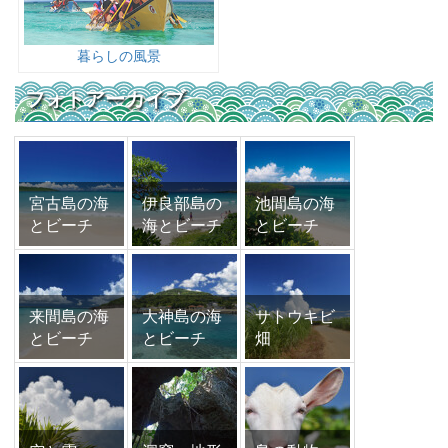
暮らしの風景
フォトアーカイブ
宮古島の海
伊良部島の
池間島の海
とビーチ
海とビーチ
とビーチ
来間島の海
大神島の海
サトウキビ
とビーチ
とビーチ
畑