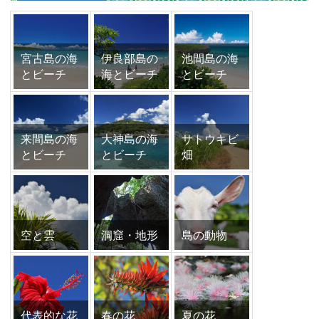
宮古島の海
伊良部島の
池間島の海
とビーチ
海とビーチ
とビーチ
来間島の海
大神島の海
サトウキビ
とビーチ
とビーチ
畑
空と雲
洞窟・地形
島の動物
代表的な花
春の花
夏の花