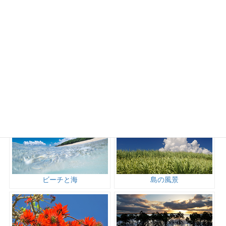
投
固
固
固
固
«
1
7
9
11
»
固
稿
…
8
…
定
定
定
定
定
ナ
ペ
ペ
ペ
ペ
ペ
ー
ー
ー
ー
ビ
ー
ジ
ジ
ジ
ジ
ゲ
ジ
ー
シ
カテゴリ
ョ
ン
ビーチと海
島の風景