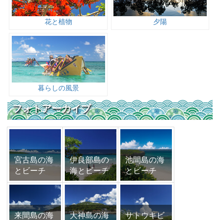
花と植物
夕陽
暮らしの風景
フォトアーカイブ
宮古島の海
伊良部島の
池間島の海
とビーチ
海とビーチ
とビーチ
来間島の海
大神島の海
サトウキビ