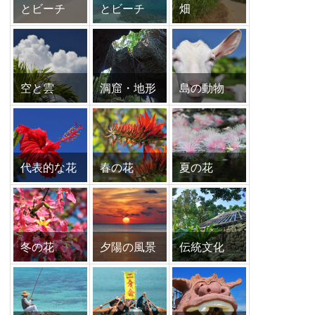
とビーチ
とビーチ
畑
空と雲
洞窟・地形
島の動物
代表的な花
春の花
夏の花
冬の花
夕陽の風景
伝統文化